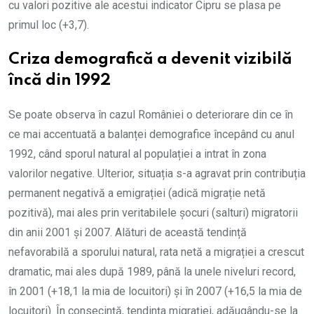
cu valori pozitive ale acestui indicator Cipru se plasa pe
primul loc (+3,7).
Criza demografică a devenit vizibilă
încă din 1992
Se poate observa în cazul României o deteriorare din ce în
ce mai accentuată a balanței demografice începând cu anul
1992, când sporul natural al populației a intrat în zona
valorilor negative. Ulterior, situația s-a agravat prin contribuția
permanent negativă a emigrației (adică migrație netă
pozitivă), mai ales prin veritabilele șocuri (salturi) migratorii
din anii 2001 și 2007. Alături de această tendință
nefavorabilă a sporului natural, rata netă a migrației a crescut
dramatic, mai ales după 1989, până la unele niveluri record,
în 2001 (+18,1 la mia de locuitori) și în 2007 (+16,5 la mia de
locuitori). În consecință, tendința migrației, adăugându-se la