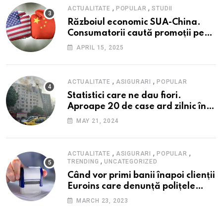
,
,
ACTUALITATE
POPULAR
STUDII
Războiul economic SUA-China.
Consumatorii caută promoții pe
fondul scumpirilor, mai ales la
APRIL 15, 2025
alimente
,
,
ACTUALITATE
ASIGURARI
POPULAR
Statistici care ne dau fiori.
Aproape 20 de case ard zilnic în
România, iar pagubele au
MAY 21, 2024
explodat. Cum te poți proteja cu
nici 40 de lei pe lună
,
,
,
ACTUALITATE
ASIGURARI
POPULAR
,
TRENDING
UNCATEGORIZED
Când vor primi banii înapoi clienții
Euroins care denunță polițele
RCA? Toți pașii și toate termenele
MARCH 23, 2023