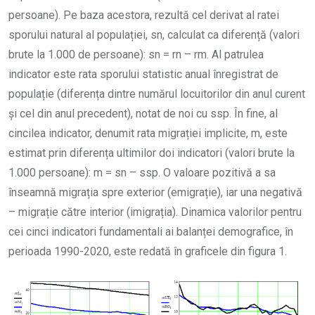
persoane). Pe baza acestora, rezultă cel derivat al ratei
sporului natural al populației, sn, calculat ca diferență (valori
brute la 1.000 de persoane): sn = rn – rm. Al patrulea
indicator este rata sporului statistic anual înregistrat de
populație (diferența dintre numărul locuitorilor din anul curent
și cel din anul precedent), notat de noi cu ssp. În fine, al
cincilea indicator, denumit rata migrației implicite, m, este
estimat prin diferența ultimilor doi indicatori (valori brute la
1.000 persoane): m = sn – ssp. O valoare pozitivă a sa
înseamnă migrația spre exterior (emigrație), iar una negativă
– migrație către interior (imigrația). Dinamica valorilor pentru
cei cinci indicatori fundamentali ai balanței demografice, în
perioada 1990-2020, este redată în graficele din figura 1.