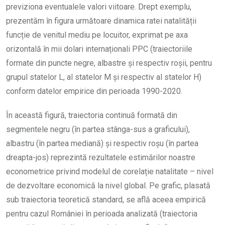
previziona eventualele valori viitoare. Drept exemplu,
prezentăm în figura următoare dinamica ratei natalității
funcție de venitul mediu pe locuitor, exprimat pe axa
orizontală în mii dolari internaționali PPC (traiectoriile
formate din puncte negre, albastre și respectiv roșii, pentru
grupul statelor L, al statelor M și respectiv al statelor H)
conform datelor empirice din perioada 1990-2020.
În această figură, traiectoria continuă formată din
segmentele negru (în partea stânga-sus a graficului),
albastru (în partea mediană) și respectiv roșu (în partea
dreapta-jos) reprezintă rezultatele estimărilor noastre
econometrice privind modelul de corelație natalitate – nivel
de dezvoltare economică la nivel global. Pe grafic, plasată
sub traiectoria teoretică standard, se află aceea empirică
pentru cazul României în perioada analizată (traiectoria