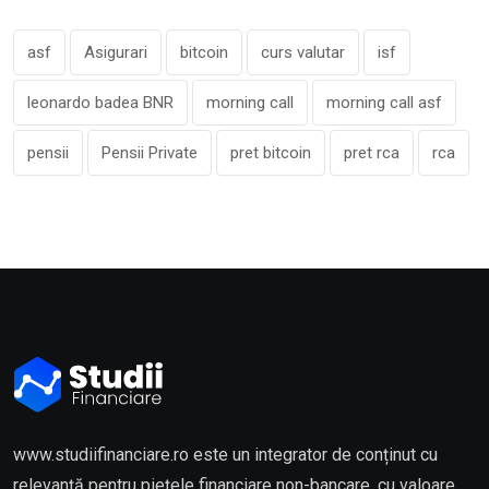
asf
Asigurari
bitcoin
curs valutar
isf
leonardo badea BNR
morning call
morning call asf
pensii
Pensii Private
pret bitcoin
pret rca
rca
www.studiifinanciare.ro este un integrator de conținut cu
relevanță pentru piețele financiare non-bancare, cu valoare