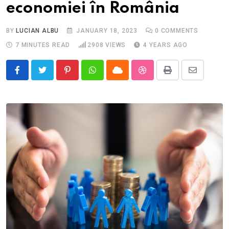
economiei în România
BY
LUCIAN ALBU
JANUARY 18, 2023
0
COMMENTS
7 MINUTES READ
2908
VIEWS
4 YEARS AGO
Pinterest
Whatsapp
Cloud
StumbleUpon
Print
Share
via
Email