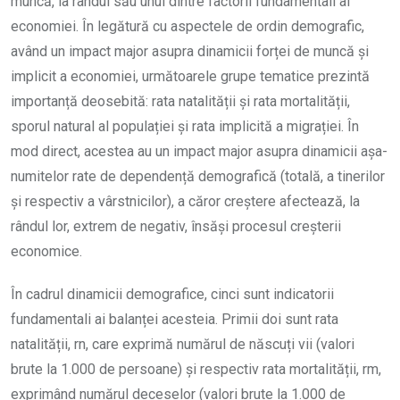
muncă, la rândul său unul dintre factorii fundamentali ai
economiei. În legătură cu aspectele de ordin demografic,
având un impact major asupra dinamicii forței de muncă și
implicit a economiei, următoarele grupe tematice prezintă
importanță deosebită:
rata natalității și rata mortalității,
sporul natural al populației și rata implicită a migrației. În
mod direct, acestea au un impact major asupra dinamicii așa-
numitelor rate de dependență demografică
(totală, a tinerilor
și respectiv a vârstnicilor), a căror creștere afectează, la
rândul lor, extrem de negativ, însăși procesul creșterii
economice.
În cadrul dinamicii demografice, cinci sunt indicatorii
fundamentali ai balanței acesteia. Primii doi sunt rata
natalității, rn, care exprimă numărul de născuți vii (valori
brute la 1.000 de persoane) și respectiv rata mortalității, rm,
exprimând numărul deceselor (valori brute la 1.000 de