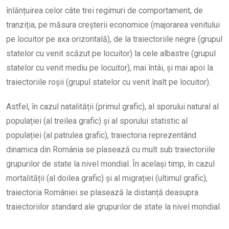
înlănțuirea celor câte trei regimuri de comportament, de
tranziția, pe măsura creșterii economice (majorarea venitului
pe locuitor pe axa orizontală), de la traiectoriile negre (grupul
statelor cu venit scăzut pe locuitor) la cele albastre (grupul
statelor cu venit mediu pe locuitor), mai întâi, și mai apoi la
traiectoriile roșii (grupul statelor cu venit înalt pe locuitor).
Astfel, în cazul natalității (primul grafic), al sporului natural al
populației (al treilea grafic) și al sporului statistic al
populației (al patrulea grafic), traiectoria reprezentând
dinamica din România se plasează cu mult sub traiectoriile
grupurilor de state la nivel mondial. În același timp, în cazul
mortalității (al doilea grafic) și al migrației (ultimul grafic),
traiectoria României se plasează la distanță deasupra
traiectoriilor standard ale grupurilor de state la nivel mondial.