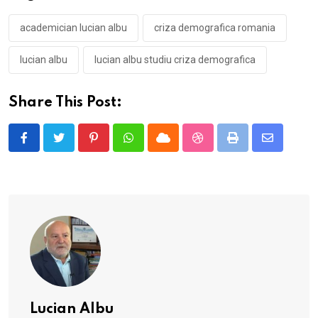
academician lucian albu
criza demografica romania
lucian albu
lucian albu studiu criza demografica
Share This Post:
Pinterest
Whatsapp
Cloud
StumbleUpon
Print
Share
via
Email
Lucian Albu