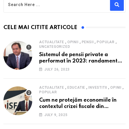
CELE MAI CITITE ARTICOLE
,
,
,
,
ACTUALITATE
OPINII
PENSII
POPULAR
UNCATEGORIZED
Sistemul de pensii private a
performat în 2023: randament
peste inflație, active și plăți la
JULY 26, 2023
maxim istoric, rol esențial în
cadrul ofertei Hidroelectrica,
reziliența la crize
,
,
,
,
ACTUALITATE
EDUCATIE
INVESTITII
OPINII
POPULAR
Cum ne protejăm economiile în
contextul crizei fiscale din
România- Valentin Ionescu,
JULY 9, 2025
președinte Institutul de Studii
Financiare (ISF)