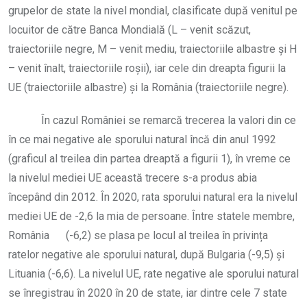
grupelor de state la nivel mondial, clasificate după venitul pe
locuitor de către Banca Mondială (L – venit scăzut,
traiectoriile negre, M – venit mediu, traiectoriile albastre și H
– venit înalt, traiectoriile roșii), iar cele din dreapta figurii la
UE (traiectoriile albastre) și la România (traiectoriile negre).
În cazul României se remarcă trecerea la valori din ce
în ce mai negative ale sporului natural încă din anul 1992
(graficul al treilea din partea dreaptă a figurii 1), în vreme ce
la nivelul mediei UE această trecere s-a produs abia
începând din 2012. În 2020, rata sporului natural era la nivelul
mediei UE de -2,6 la mia de persoane. Între statele membre,
România (-6,2) se plasa pe locul al treilea în privința
ratelor negative ale sporului natural, după Bulgaria (-9,5) și
Lituania (-6,6). La nivelul UE, rate negative ale sporului natural
se înregistrau în 2020 în 20 de state, iar dintre cele 7 state