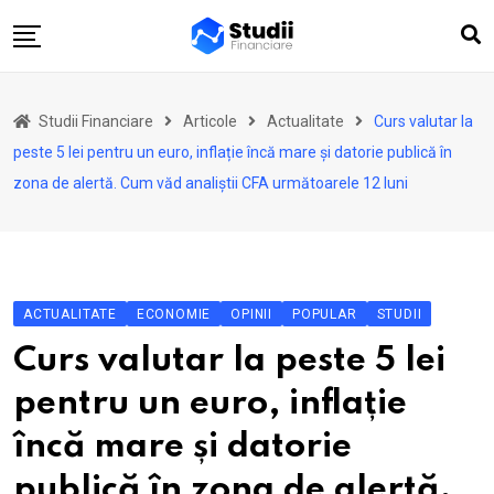
Skip
to
content
Acasă
Studii Financiare
Articole
Actualitate
Curs valutar la
Actualitate
peste 5 lei pentru un euro, inflație încă mare și datorie publică în
Investiții
zona de alertă. Cum văd analiștii CFA următoarele 12 luni
Asigurări
Pensii
Opinii
ACTUALITATE
ECONOMIE
OPINII
POPULAR
STUDII
Multimedia
Curs valutar la peste 5 lei
Autori
pentru un euro, inflație
Analize ASF
încă mare și datorie
publică în zona de alertă.