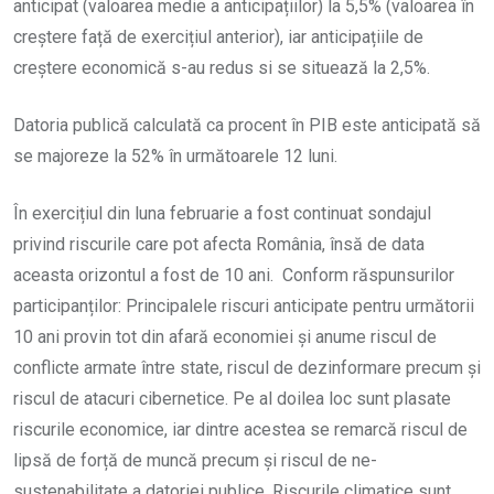
anticipat (valoarea medie a anticipațiilor) la 5,5% (valoarea în
creștere față de exercițiul anterior), iar anticipațiile de
creștere economică s-au redus si se situează la 2,5%.
Datoria publică calculată ca procent în PIB este anticipată să
se majoreze la 52% în următoarele 12 luni.
În exercițiul din luna februarie a fost continuat sondajul
privind riscurile care pot afecta România, însă de data
aceasta orizontul a fost de 10 ani. Conform răspunsurilor
participanților: Principalele riscuri anticipate pentru următorii
10 ani provin tot din afară economiei și anume riscul de
conflicte armate între state, riscul de dezinformare precum și
riscul de atacuri cibernetice. Pe al doilea loc sunt plasate
riscurile economice, iar dintre acestea se remarcă riscul de
lipsă de forță de muncă precum și riscul de ne-
sustenabilitate a datoriei publice. Riscurile climatice sunt