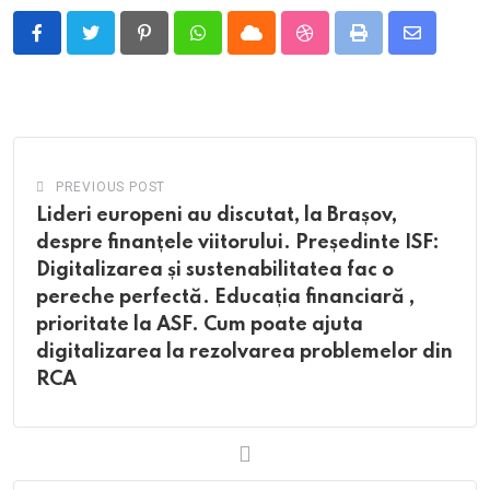
Pinterest
Whatsapp
Cloud
StumbleUpon
Print
Share
via
Email
PREVIOUS POST
Lideri europeni au discutat, la Brașov,
despre finanțele viitorului. Președinte ISF:
Digitalizarea și sustenabilitatea fac o
pereche perfectă. Educația financiară ,
prioritate la ASF. Cum poate ajuta
digitalizarea la rezolvarea problemelor din
RCA