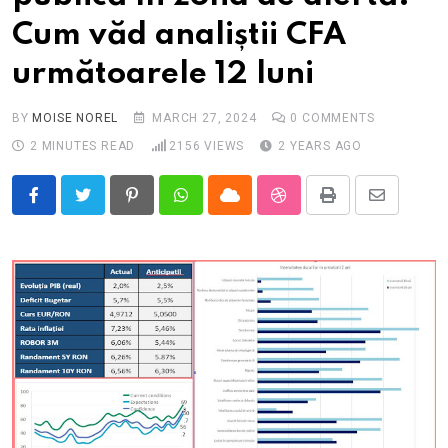
Cum văd analiștii CFA
următoarele 12 luni
BY
MOISE NOREL
MARCH 27, 2024
0
COMMENTS
2 MINUTES READ
2156
VIEWS
2 YEARS AGO
Pinterest
Whatsapp
Cloud
StumbleUpon
Print
Share
via
Email