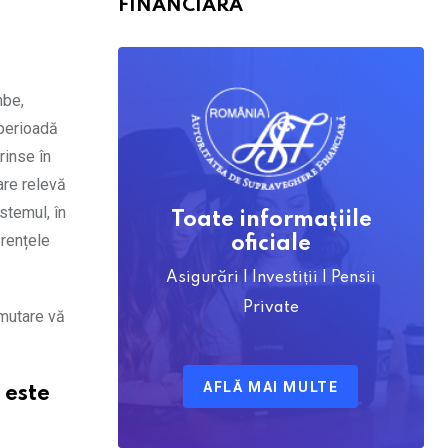
FINANCIARĂ
mbe,
 perioadă
rinse în
are relevă
stemul, în
Toate informațiile
erențele
oficiale
Asigurări | Investiții | Pensii
Private
 mutare vă
AFLĂ MAI MULTE
 este