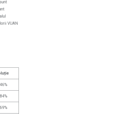
sunt
ant
alul
alorii VUAN
luție
,46%
,84%
,69%