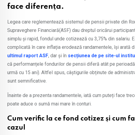
face diferența.
Legea care reglementează sistemul de pensii private din Româ
Supraveghere Financiară(ASF) dau dreptul oricărui participant 
simplu și rapid, fondul unde cotizează cu 3,75% din salariu. E
complicată în care inflația erodează randamentele, își arată din
ultimul raport ASF
, dar și în
secțiunea de pe site-ul institu
că performanțele fondurilor de pensii diferă atât pe perioadă s
urmă cu 15 ani). Altfel spus, câștigurile obținute de administrat
sunt semnificative.
Înainte de a prezenta randamentele, iată cum puteți face trece
poate aduce o sumă mai mare în conturi.
Cum verific la ce fond cotizez și cum f
cazul