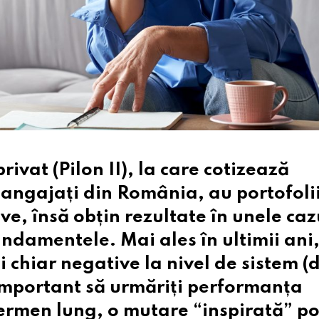
ivat (Pilon II), la care cotizează
 angajați din România, au portofoli
ve, însă obțin rezultate în unele caz
randamentele. Mai ales în ultimii ani
 chiar negative la nivel de sistem (
 important să urmăriți performanța
termen lung, o mutare “inspirată” p