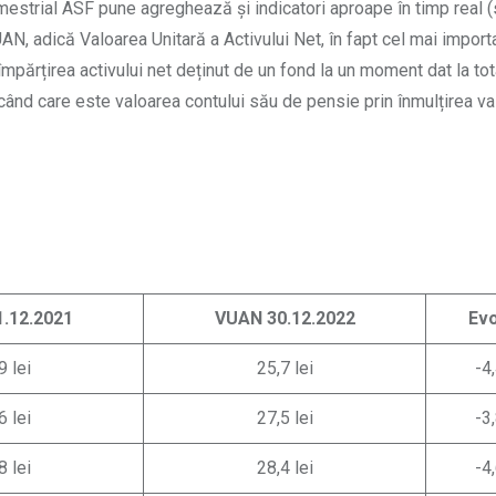
rimestrial ASF pune agreghează și indicatori aproape în timp real (
VUAN, adică Valoarea Unitară a Activului Net, în fapt cel mai import
 împărțirea activului net deținut de un fond la un moment dat la tot
ricând care este valoarea contului său de pensie prin înmulțirea v
.12.2021
VUAN 30.12.2022
Evo
9 lei
25,7 lei
-4
6 lei
27,5 lei
-3
8 lei
28,4 lei
-4