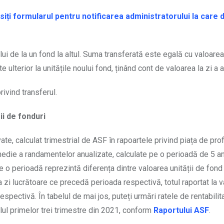
siți formularul pentru notificarea administratorului la care d
tului de la un fond la altul. Suma transferată este egală cu valoarea 
 ulterior la unitățile noului fond, ținând cont de valoarea la zi a 
rivind transferul.
ii de fonduri
vate, calculat trimestrial de ASF în rapoartele privind piața de prof
 medie a randamentelor anualizate, calculate pe o perioadă de 5 an
pe o perioadă reprezintă diferența dintre valoarea unității de fond
ma zi lucrătoare ce precedă perioada respectivă, totul raportat la 
espectivă. În tabelul de mai jos, puteți urmări ratele de rentabilit
inalul primelor trei trimestre din 2021, conform
Raportului ASF
.