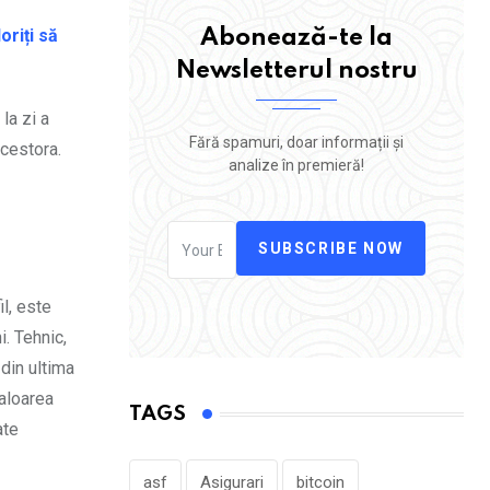
oriți să
Abonează-te la
Newsletterul nostru
la zi a
Fără spamuri, doar informații și
acestora.
analize în premieră!
SUBSCRIBE NOW
il, este
i. Tehnic,
 din ultima
valoarea
TAGS
ate
asf
Asigurari
bitcoin