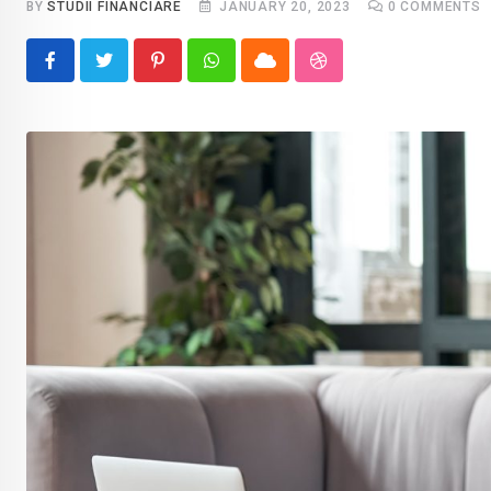
BY
STUDII FINANCIARE
JANUARY 20, 2023
0
COMMENTS
Pinterest
Whatsapp
Cloud
StumbleUpon