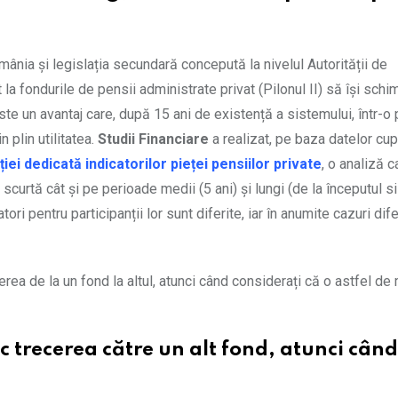
nia și legislația secundară concepută la nivelul Autorității de
la fondurile de pensii administrate privat (Pilonul II) să își schi
ste un avantaj care, după 15 ani de existență a sistemului, într-o
 plin utilitatea.
Studii Financiare
a realizat, pe baza datelor cup
ției dedicată indicatorilor pieței pensiilor private
, o analiză c
curtă cât și pe perioade medii (5 ani) și lungi (de la începutul si
ori pentru participanții lor sunt diferite, iar în anumite cazuri dif
rea de la un fond la altul, atunci când considerați că o astfel de
ac trecerea către un alt fond, atunci când