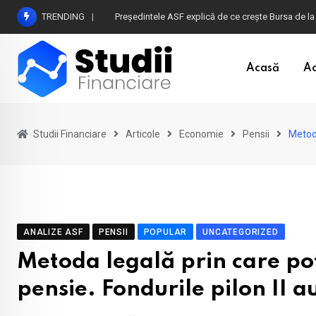
Skip
TRENDING
Atenție la plățile în euro din timpul vacanței în B
to
content
Acasă
Ac
Studii Financiare
Articole
Economie
Pensii
Metoda
ANALIZE ASF
PENSII
POPULAR
UNCATEGORIZED
Metoda legală prin care po
pensie. Fondurile pilon II a