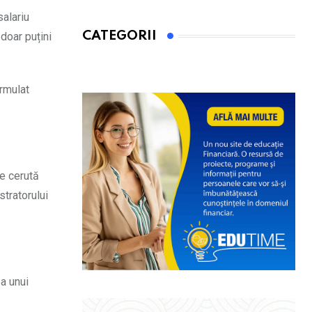
salariu
CATEGORII
 doar puțini
ormulat
ie cerută
stratorului
a unui