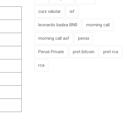
curs valutar
isf
leonardo badea BNR
morning call
morning call asf
pensii
Pensii Private
pret bitcoin
pret rca
rca