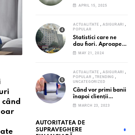
Consumatorii caută
APRIL 15, 2025
promoții pe fondul
scumpirilor, mai ales
la alimente
,
,
ACTUALITATE
ASIGURARI
POPULAR
Statistici care ne
dau fiori. Aproape
20 de case ard zilnic
MAY 21, 2024
în România, iar
pagubele au
explodat. Cum te
,
,
ACTUALITATE
ASIGURARI
,
,
poți proteja cu nici
POPULAR
TRENDING
i
UNCATEGORIZED
40 de lei pe lună
Când vor primi banii
uri
înapoi clienții
, când
Euroins care
MARCH 23, 2023
denunță polițele
doar
RCA? Toți pașii și
AUTORITATEA DE
toate termenele
SUPRAVEGHERE
oate