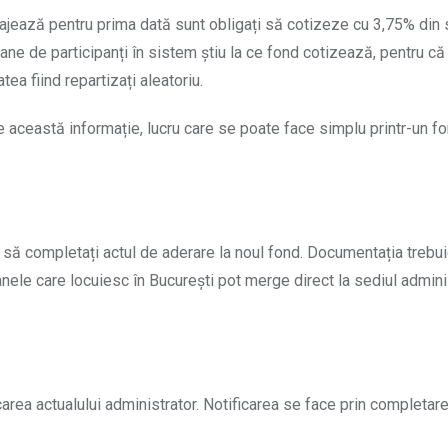
ajează pentru prima dată sunt obligați să cotizeze cu 3,75% din 
oane de participanți în sistem știu la ce fond cotizează, pentru că
tea fiind repartizați aleatoriu.
le această informație, lucru care se poate face simplu printr-un f
e să completați actul de aderare la noul fond. Documentația trebu
anele care locuiesc în București pot merge direct la sediul admini
area actualului administrator. Notificarea se face prin completare