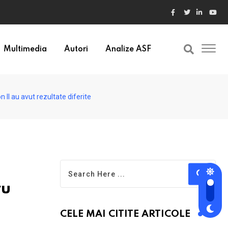
ele din Bulgaria au valori cu 30% mai mari
Multimedia
Autori
Analize ASF
 II au avut rezultate diferite
ru
CELE MAI CITITE ARTICOLE