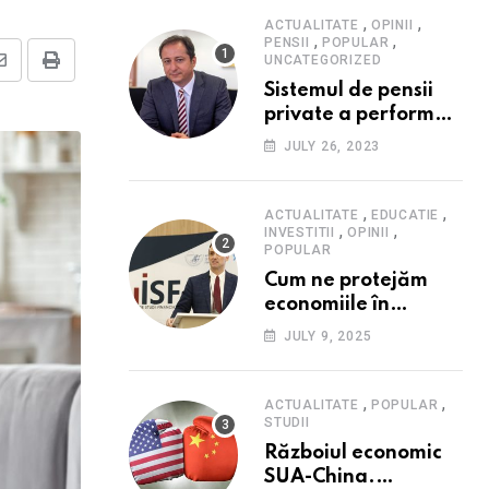
,
,
ACTUALITATE
OPINII
,
,
PENSII
POPULAR
UNCATEGORIZED
Share
Print
Sistemul de pensii
via
private a performat
Email
în 2023: randament
JULY 26, 2023
peste inflație, active
și plăți la maxim
istoric, rol esențial în
,
,
ACTUALITATE
EDUCATIE
,
,
cadrul ofertei
INVESTITII
OPINII
POPULAR
Hidroelectrica,
Cum ne protejăm
reziliența la crize
economiile în
contextul crizei
JULY 9, 2025
fiscale din România-
Valentin Ionescu,
președinte Institutul
,
,
ACTUALITATE
POPULAR
de Studii Financiare
STUDII
(ISF)
Războiul economic
SUA-China.