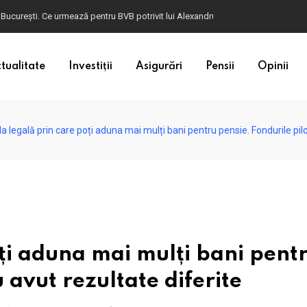
ulgaria. Dacă în România cele mai falsificate bancnote sunt cele de 50 de euro, c
tualitate
Investiții
Asigurări
Pensii
Opinii
 legală prin care poți aduna mai mulți bani pentru pensie. Fondurile pilon
ți aduna mai mulți bani pent
u avut rezultate diferite