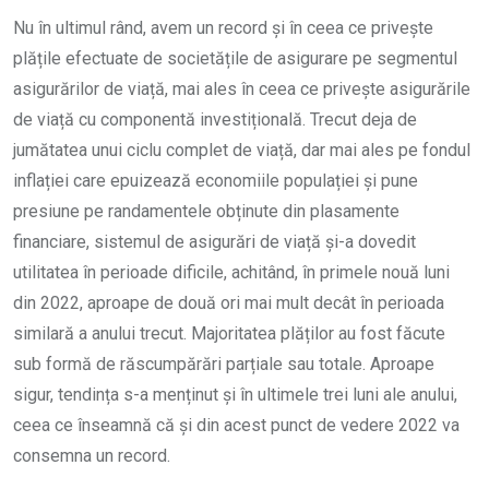
Nu în ultimul rând, avem un record și în ceea ce privește
plățile efectuate de societățile de asigurare pe segmentul
asigurărilor de viață, mai ales în ceea ce privește asigurările
de viață cu componentă investițională. Trecut deja de
jumătatea unui ciclu complet de viață, dar mai ales pe fondul
inflației care epuizează economiile populației și pune
presiune pe randamentele obținute din plasamente
financiare, sistemul de asigurări de viață și-a dovedit
utilitatea în perioade dificile, achitând, în primele nouă luni
din 2022, aproape de două ori mai mult decât în perioada
similară a anului trecut. Majoritatea plăților au fost făcute
sub formă de răscumpărări parțiale sau totale. Aproape
sigur, tendința s-a menținut și în ultimele trei luni ale anului,
ceea ce înseamnă că și din acest punct de vedere 2022 va
consemna un record.