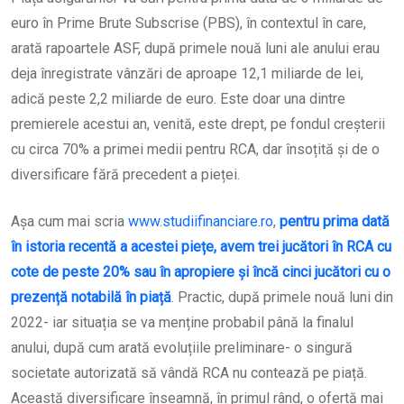
euro în Prime Brute Subscrise (PBS), în contextul în care,
arată rapoartele ASF, după primele nouă luni ale anului erau
deja înregistrate vânzări de aproape 12,1 miliarde de lei,
adică peste 2,2 miliarde de euro. Este doar una dintre
premierele acestui an, venită, este drept, pe fondul creșterii
cu circa 70% a primei medii pentru RCA, dar însoțită și de o
diversificare fără precedent a pieței.
Așa cum mai scria
www.studiifinanciare.ro
,
pentru prima dată
în istoria recentă a acestei piețe, avem trei jucători în RCA cu
cote de peste 20% sau în apropiere și încă cinci jucători cu o
prezență notabilă în piață
. Practic, după primele nouă luni din
2022- iar situația se va menține probabil până la finalul
anului, după cum arată evoluțiile preliminare- o singură
societate autorizată să vândă RCA nu contează pe piață.
Această diversificare înseamnă, în primul rând, o ofertă mai