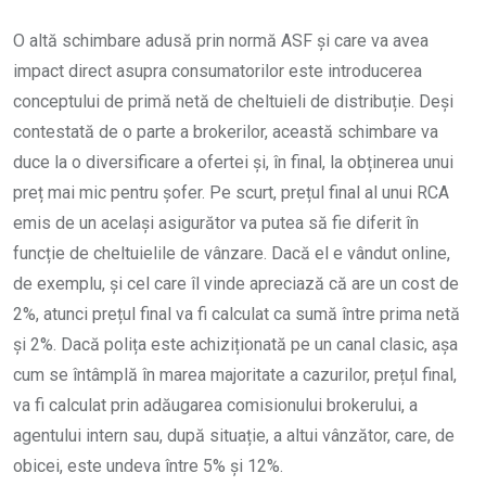
O altă schimbare adusă prin normă ASF și care va avea
impact direct asupra consumatorilor este introducerea
conceptului de primă netă de cheltuieli de distribuție. Deși
contestată de o parte a brokerilor, această schimbare va
duce la o diversificare a ofertei și, în final, la obținerea unui
preț mai mic pentru șofer. Pe scurt, prețul final al unui RCA
emis de un același asigurător va putea să fie diferit în
funcție de cheltuielile de vânzare. Dacă el e vândut online,
de exemplu, și cel care îl vinde apreciază că are un cost de
2%, atunci prețul final va fi calculat ca sumă între prima netă
și 2%. Dacă polița este achiziționată pe un canal clasic, așa
cum se întâmplă în marea majoritate a cazurilor, prețul final,
va fi calculat prin adăugarea comisionului brokerului, a
agentului intern sau, după situație, a altui vânzător, care, de
obicei, este undeva între 5% și 12%.