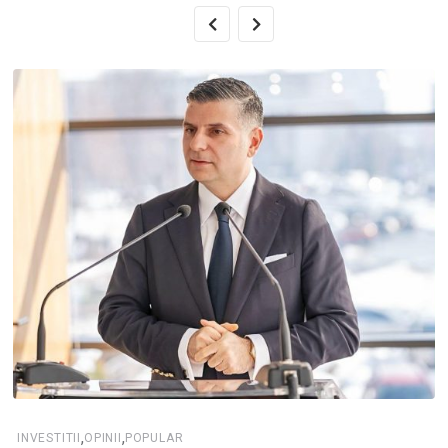
,
,
INVESTITII
OPINII
POPULAR