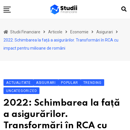
Skip
to
content
Acasă
Studii Financiare
Articole
Economie
Asigurari
Actualitate
2022: Schimbarea la față a asigurărilor. Transformări în RCA cu
Investiții
impact pentru milioane de români
Asigurări
Pensii
Opinii
ACTUALITATE
ASIGURARI
POPULAR
TRENDING
Multimedia
UNCATEGORIZED
Autori
2022: Schimbarea la față
Analize ASF
a asigurărilor.
Transformări în RCA cu