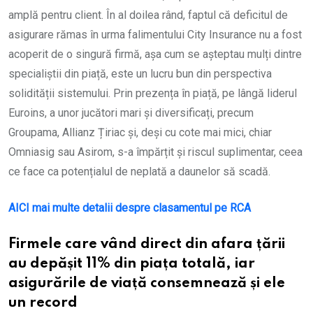
amplă pentru client. În al doilea rând, faptul că deficitul de
asigurare rămas în urma falimentului City Insurance nu a fost
acoperit de o singură firmă, așa cum se așteptau mulți dintre
specialiștii din piață, este un lucru bun din perspectiva
solidității sistemului. Prin prezența în piață, pe lângă liderul
Euroins, a unor jucători mari și diversificați, precum
Groupama, Allianz Țiriac și, deși cu cote mai mici, chiar
Omniasig sau Asirom, s-a împărțit și riscul suplimentar, ceea
ce face ca potențialul de neplată a daunelor să scadă.
AICI mai multe detalii despre clasamentul pe RCA
Firmele care vând direct din afara țării
au depășit 11% din piața totală, iar
asigurările de viață consemnează și ele
un record