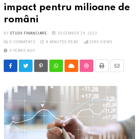
impact pentru milioane de
români
BY
STUDII FINANCIARE
DECEMBER 29, 2022
0
COMMENTS
8 MINUTES READ
2585
VIEWS
4 YEARS AGO
Pinterest
Whatsapp
Cloud
StumbleUpon
Print
Share
via
Email