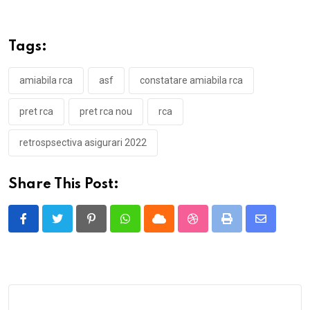
Tags:
amiabila rca
asf
constatare amiabila rca
pret rca
pret rca nou
rca
retrospsectiva asigurari 2022
Share This Post:
Pinterest
Whatsapp
Cloud
StumbleUpon
Print
Share
via
Email