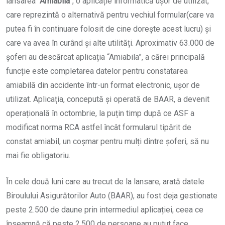
lansarea
“Amiabila”
, o aplicație informatică ușor de utilizat,
care reprezintă o alternativă pentru vechiul formular(care va
putea fi în continuare folosit de cine dorește acest lucru) și
care va avea în curând și alte utilități. Aproximativ 63.000 de
șoferi au descărcat aplicația “Amiabila”, a cărei principală
funcție este completarea datelor pentru constatarea
amiabilă din accidente într-un format electronic, ușor de
utilizat. Aplicația, concepută și operată de BAAR, a devenit
operațională în octombrie, la puțin timp după ce ASF a
modificat norma RCA astfel încât formularul tipărit de
constat amiabil, un coșmar pentru mulți dintre șoferi, să nu
mai fie obligatoriu.
În cele două luni care au trecut de la lansare, arată datele
Biroulului Asigurătorilor Auto (BAAR), au fost deja gestionate
peste 2.500 de daune prin intermediul aplicației, ceea ce
înseamnă că peste 2.500 de persoane au putut face