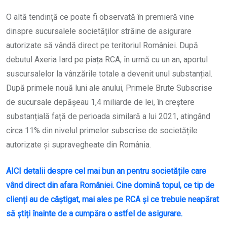
O altă tendință ce poate fi observată în premieră vine
dinspre sucursalele societăților străine de asigurare
autorizate să vândă direct pe teritoriul României. După
debutul Axeria Iard pe piața RCA, în urmă cu un an, aportul
suscursalelor la vânzările totale a devenit unul substanțial.
După primele nouă luni ale anului, Primele Brute Subscrise
de sucursale depășeau 1,4 miliarde de lei, în creștere
substanțială față de perioada similară a lui 2021, atingând
circa 11% din nivelul primelor subscrise de societățile
autorizate și supravegheate din România.
AICI detalii despre cel mai bun an pentru societățile care
vând direct din afara României. Cine domină topul, ce tip de
clienți au de câștigat, mai ales pe RCA și ce trebuie neapărat
să știți înainte de a cumpăra o astfel de asigurare.